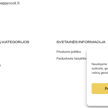
@happycook.lt
 KATEGORIJOS
SVETAINĖS INFORMACIJA
Privatumo politika
Parduotuvės taisyklės
Naudojame sl
s
sutiksite, g
veiktų geria
P