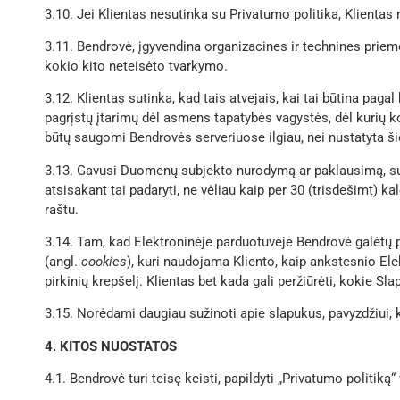
3.10. Jei Klientas nesutinka su Privatumo politika, Klient
3.11. Bendrovė, įgyvendina organizacines ir technines priem
kokio kito neteisėto tvarkymo.
3.12. Klientas sutinka, kad tais atvejais, kai tai būtina p
pagrįstų įtarimų dėl asmens tapatybės vagystės, dėl kurių ko
būtų saugomi Bendrovės serveriuose ilgiau, nei nustatyta ši
3.13. Gavusi Duomenų subjekto nurodymą ar paklausimą, s
atsisakant tai padaryti, ne vėliau kaip per 30 (trisdešimt)
raštu.
3.14. Tam, kad Elektroninėje parduotuvėje Bendrovė galėtų p
(angl.
cookies
), kuri naudojama Kliento, kaip ankstesnio El
pirkinių krepšelį. Klientas bet kada gali peržiūrėti, kokie Slap
3.15. Norėdami daugiau sužinoti apie slapukus, pavyzdžiui, ka
4. KITOS NUOSTATOS
4.1. Bendrovė turi teisę keisti, papildyti „Privatumo politiką