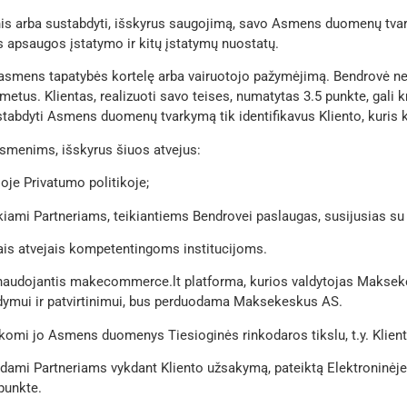
uomenis arba sustabdyti, išskyrus saugojimą, savo Asmens duomenų 
apsaugos įstatymo ir kitų įstatymų nuostatų.
, asmens tapatybės kortelę arba vairuotojo pažymėjimą. Bendrovė ne
s. Klientas, realizuoti savo teises, numatytas 3.5 punkte, gali kr
stabdyti Asmens duomenų tvarkymą tik identifikavus Kliento, kuris k
smenims, išskyrus šiuos atvejus:
oje Privatumo politikoje;
kiami Partneriams, teikiantiems Bendrovei paslaugas, susijusias s
tais atvejais kompetentingoms institucijoms.
 naudojantis
makecommerce.lt
platforma, kurios valdytojas Maksekes
dymui ir patvirtinimui, bus perduodama Maksekeskus AS.
arkomi jo Asmens duomenys Tiesioginės rinkodaros tikslu, t.y. Klientas
ami Partneriams vykdant Kliento užsakymą, pateiktą Elektroninėje 
 punkte.