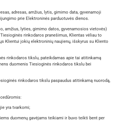
esas, adresas, amžius, lytis, gimimo data, gyvenamoji
ijungimo prie Elektroninės parduotuvės dienos.
so, amžius, lyties, gimimo datos, gyvenamosios vietovės)
 Tiesioginės rinkodaros pranešimus, Klientas vėliau to
Klientui jokių elektroninių naujienų, išskyrus su Kliento
nės rinkodaros tikslu, pateikdamas apie tai atitinkamą
mens duomenis Tiesioginės rinkodaros tikslu bei
iesioginės rinkodaros tikslu paspaudus atitinkamą nuorodą,
rocedūromis:
ie yra tvarkomi;
okiems duomenų gavėjams teikiami ir buvo teikti bent per