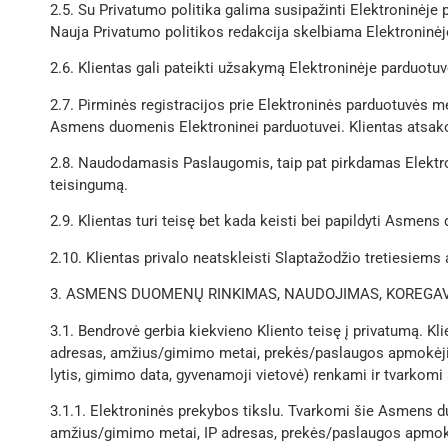
2.5. Su Privatumo politika galima susipažinti Elektroninėje 
Nauja Privatumo politikos redakcija skelbiama Elektroninėj
2.6. Klientas gali pateikti užsakymą Elektroninėje parduotuv
2.7. Pirminės registracijos prie Elektroninės parduotuvės me
Asmens duomenis Elektroninei parduotuvei. Klientas atsako 
2.8. Naudodamasis Paslaugomis, taip pat pirkdamas Elektron
teisingumą.
2.9. Klientas turi teisę bet kada keisti bei papildyti Asmen
2.10. Klientas privalo neatskleisti Slaptažodžio tretiesiems
3. ASMENS DUOMENŲ RINKIMAS, NAUDOJIMAS, KOREGA
3.1. Bendrovė gerbia kiekvieno Kliento teisę į privatumą. 
adresas, amžius/gimimo metai, prekės/paslaugos apmokėjimo 
lytis, gimimo data, gyvenamoji vietovė) renkami ir tvarkomi š
3.1.1. Elektroninės prekybos tikslu. Tvarkomi šie Asmens d
amžius/gimimo metai, IP adresas, prekės/paslaugos apmok