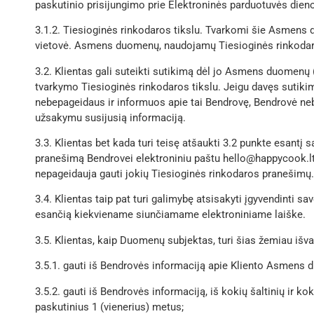
paskutinio prisijungimo prie Elektroninės parduotuvės dien
3.1.2. Tiesioginės rinkodaros tikslu. Tvarkomi šie Asmens 
vietovė. Asmens duomenų, naudojamų Tiesioginės rinkodaros
3.2. Klientas gali suteikti sutikimą dėl jo Asmens duomenų
tvarkymo Tiesioginės rinkodaros tikslu. Jeigu davęs sutikim
nebepageidaus ir informuos apie tai Bendrovę, Bendrovė neb
užsakymu susijusią informaciją.
3.3. Klientas bet kada turi teisę atšaukti 3.2 punkte esant
pranešimą Bendrovei elektroniniu paštu hello@happycook.lt
nepageidauja gauti jokių Tiesioginės rinkodaros pranešimų.
3.4. Klientas taip pat turi galimybę atsisakyti įgyvendinti
esančią kiekviename siunčiamame elektroniniame laiške.
3.5. Klientas, kaip Duomenų subjektas, turi šias žemiau i
3.5.1. gauti iš Bendrovės informaciją apie Kliento Asmens 
3.5.2. gauti iš Bendrovės informaciją, iš kokių šaltinių ir 
paskutinius 1 (vienerius) metus;