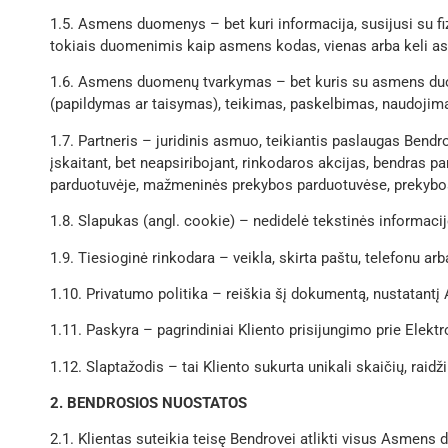
1.5. Asmens duomenys – bet kuri informacija, susijusi su fi
tokiais duomenimis kaip asmens kodas, vienas arba keli asme
1.6. Asmens duomenų tvarkymas – bet kuris su asmens duo
(papildymas ar taisymas), teikimas, paskelbimas, naudojimas
1.7. Partneris – juridinis asmuo, teikiantis paslaugas Bend
įskaitant, bet neapsiribojant, rinkodaros akcijas, bendras p
parduotuvėje, mažmeninės prekybos parduotuvėse, prekybos 
1.8. Slapukas (angl. cookie) – nedidelė tekstinės informaci
1.9. Tiesioginė rinkodara – veikla, skirta paštu, telefonu a
1.10. Privatumo politika – reiškia šį dokumentą, nustatan
1.11. Paskyra – pagrindiniai Kliento prisijungimo prie Elek
1.12. Slaptažodis – tai Kliento sukurta unikali skaičių, raid
2. BENDROSIOS NUOSTATOS
2.1. Klientas suteikia teisę Bendrovei atlikti visus Asmens