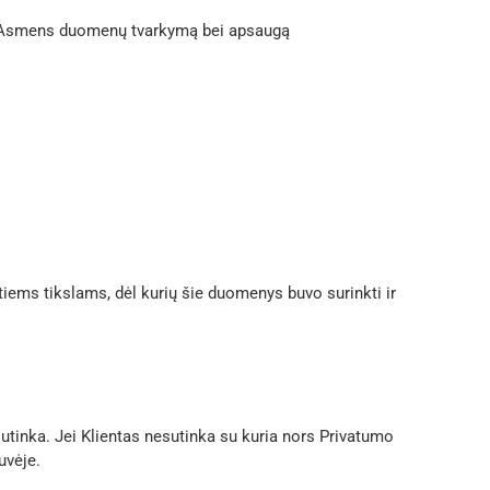
s Asmens duomenų tvarkymą bei apsaugą
iems tikslams, dėl kurių šie duomenys buvo surinkti ir
sutinka. Jei Klientas nesutinka su kuria nors Privatumo
uvėje.