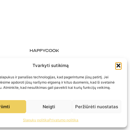
HAPPYCOOK
Apie mus
Tvarkyti sutikimą
Kontaktai
apukus ir panašias technologijas, kad pagerintume jūsų patirtį. Jei
alėsime apdoroti jūsų naršymo elgseną ir kitus duomenis, kad ši svetainė
u. Atminkite, kad nesutikimas gali paveikti kai kurių funkcijų veikimą.
riimti
Neigti
Peržiūrėti nuostatas
Slapukų politika
Privatumo politika