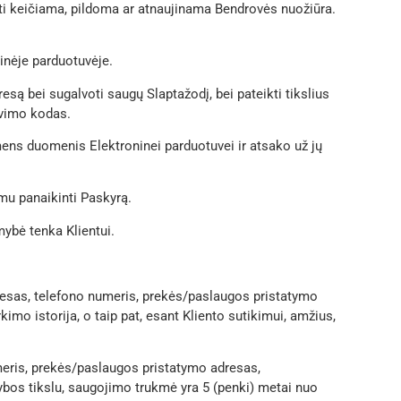
būti keičiama, pildoma ar atnaujinama Bendrovės nuožiūra.
ninėje parduotuvėje.
esą bei sugalvoti saugų Slaptažodį, bei pateikti tikslius
avimo kodas.
ens duomenis Elektroninei parduotuvei ir atsako už jų
ymu panaikinti Paskyrą.
mybė tenka Klientui.
dresas, telefono numeris, prekės/paslaugos pristatymo
 istorija, o taip pat, esant Kliento sutikimui, amžius,
meris, prekės/paslaugos pristatymo adresas,
s tikslu, saugojimo trukmė yra 5 (penki) metai nuo