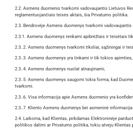
2.2. Asmens duomenis tvarkomi vadovaujantis Lietuvos R
reglamentuojančiais teisės aktais, šia Privatumo politika.
2.3. Bendrovėje Asmens duomenys tvarkomi vadovaujantis ši
2.3.1. Asmens duomenys renkami apibrėžtais ir teisėtais tik
2.3..2. Asmens duomenys tvarkomi tiksliai, sąžiningai ir teis
2.3..3. Asmens duomenys yra tinkami ir tik tokios apimties, ku
2.3..4. Asmens duomenys nuolat atnaujinami;
2.3..5. Asmens duomenys saugomi tokia forma, kad Duomenų s
tvarkomi.
2.3..6. Visa informacija apie Asmens duomenis yra konfidenc
2.3..7. Kliento Asmens duomenys bei asmeninė informacija 
2.4. Laikoma, kad Klientas, pirkdamas Elektroninėje parduotu
politikos dalimi ar Privatumo politika, tokiu atveju Klientas