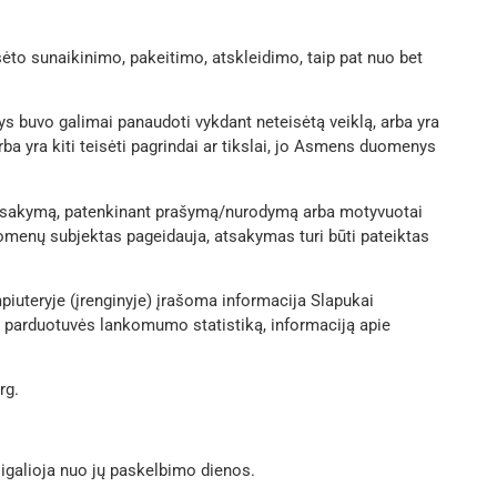
ėto sunaikinimo, pakeitimo, atskleidimo, taip pat nuo bet
ys buvo galimai panaudoti vykdant neteisėtą veiklą, arba yra
ba yra kiti teisėti pagrindai ar tikslai, jo Asmens duomenys
atsakymą, patenkinant prašymą/nurodymą arba motyvuotai
uomenų subjektas pageidauja, atsakymas turi būti pateiktas
piuteryje (įrenginyje) įrašoma informacija Slapukai
s parduotuvės lankomumo statistiką, informaciją apie
rg.
įsigalioja nuo jų paskelbimo dienos.