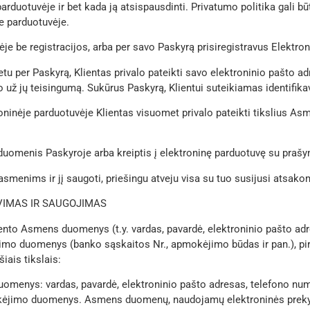
parduotuvėje ir bet kada ją atsispausdinti. Privatumo politika gali 
e parduotuvėje.
ėje be registracijos, arba per savo Paskyrą prisiregistravus Elektro
tu per Paskyrą, Klientas privalo pateikti savo elektroninio pašto adr
už jų teisingumą. Sukūrus Paskyrą, Klientui suteikiamas identifik
inėje parduotuvėje Klientas visuomet privalo pateikti tikslius Asm
s duomenis Paskyroje arba kreiptis į elektroninę parduotuvę su praš
 asmenims ir jį saugoti, priešingu atveju visa su tuo susijusi atsako
VIMAS IR SAUGOJIMAS
Kliento Asmens duomenys (t.y. vardas, pavardė, elektroninio pašto a
duomenys (banko sąskaitos Nr., apmokėjimo būdas ir pan.), pirkimo
iais tikslais:
uomenys: vardas, pavardė, elektroninio pašto adresas, telefono nu
ėjimo duomenys. Asmens duomenų, naudojamų elektroninės prekybo