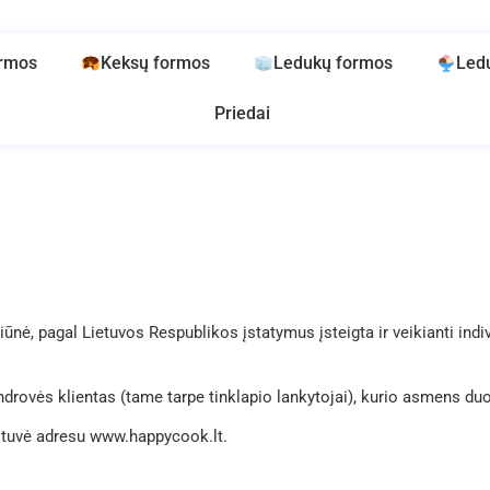
ormos
Keksų formos
Ledukų formos
Led
Priedai
ė, pagal Lietuvos Respublikos įstatymus įsteigta ir veikianti indi
drovės klientas (tame tarpe tinklapio lankytojai), kurio asmens d
otuvė adresu www.happycook.lt.