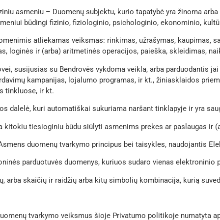
ziniu asmeniu – Duomenų subjektu, kurio tapatybė yra žinoma arba ga
niui būdingi fizinio, fiziologinio, psichologinio, ekonominio, kultū
menimis atliekamas veiksmas: rinkimas, užrašymas, kaupimas, sau
, loginės ir (arba) aritmetinės operacijos, paieška, skleidimas, na
rovei, susijusias su Bendrovės vykdoma veikla, arba parduodantis ja
ardavimų kampanijas, lojalumo programas, ir kt., žiniasklaidos prie
tinkluose, ir kt.
jos dalelė, kuri automatiškai sukuriama naršant tinklapyje ir yra sa
rba kitokiu tiesioginiu būdu siūlyti asmenims prekes ar paslaugas ir 
tį Asmens duomenų tvarkymo principus bei taisykles, naudojantis E
troninės parduotuvės duomenys, kuriuos sudaro vienas elektroninio p
žių, arba skaičių ir raidžių arba kitų simbolių kombinacija, kurią suv
 duomenų tvarkymo veiksmus šioje Privatumo politikoje numatyta api