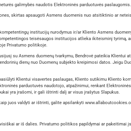
as neturės galimybės naudotis Elektroninės parduotuvės paslaugomis.
ones, skirtas apsaugoti Asmens duomenis nuo atsitiktinio ar neteis
agal kompetentingų institucijų nurodymus ir/ar Kliento Asmens duomen
mpetentingos teisėsaugos institucijos atlieka ikiteisminį tyrimą, ar
oje Privatumo politikoje.
usijusį su Asmens duomenų tvarkymu, Bendrovė pateikia Klientui 
 kalendorinių dienų nuo Duomenų subjekto kreipimosi datos. Jeigu D
asiūlyti Klientui visavertes paslaugas, Kliento sutikimu Kliento kom
ektroninės parduotuvės naudotojo, atpažinimui, renkant Elektroninė
ukai yra įrašomi, ir gali ištrinti dalį ar visus įrašytus Slapukus.
ip juos valdyti ar ištrinti, galite apsilankyti www.allaboutcookies.o
“ visiškai ar iš dalies. Privatumo politikos papildymai ar pakeitimai 