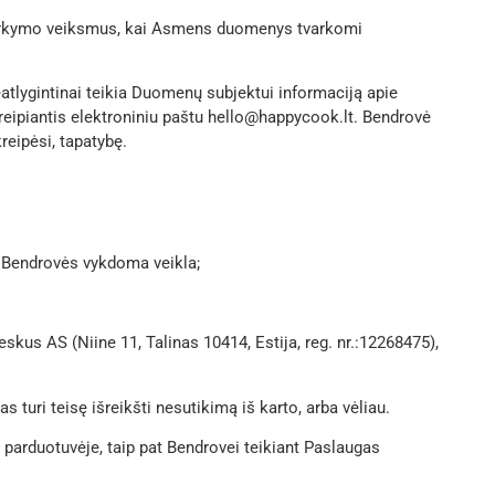
tvarkymo veiksmus, kai Asmens duomenys tvarkomi
atlygintinai teikia Duomenų subjektui informaciją apie
eipiantis elektroniniu paštu hello@happycook.lt. Bendrovė
reipėsi, tapatybę.
u Bendrovės vykdoma veikla;
kus AS (Niine 11, Talinas 10414, Estija, reg. nr.:12268475),
 turi teisę išreikšti nesutikimą iš karto, arba vėliau.
parduotuvėje, taip pat Bendrovei teikiant Paslaugas