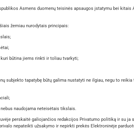
espublikos Asmens duomenų teisinės apsaugos įstatymu bei kitai
ais žemiau nurodytais principais:
slais;
ėtai;
ri būtina jiems rinkti ir toliau tvarkyti;
ubjekto tapatybę būtų galima nustatyti ne ilgiau, negu to reikia t
iali;
nebus naudojama neteisėtais tikslais.
vėje perskaitė galiojančios redakcijos Privatumo politiką ir su ja 
 privalo nepateikti užsakymo ir nepirkti prekės Elektroninėje parduot