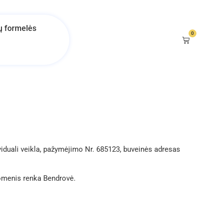
ų formelės
0
viduali veikla, pažymėjimo Nr. 685123, buveinės adresas
uomenis renka Bendrovė.