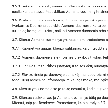
3.5.3. reikalauti ištaisyti, sunaikinti Kliento Asmens d
nesilaikant Lietuvos Respublikos Asmens duomenų teisinės 
3.6. Realizuodamas savo teises, Klientas turi pateikti pasą
tvarkomus Duomenų subjekto Asmens duomenis kartą per metu
turi teisę koreguoti, keisti, naikinti Asmens duomenis arba 
3.7. Kliento Asmens duomenys yra neteikiami tretiesiems a
3.7.1. Kuomet yra gautas Kliento sutikimas, kaip nurodyta ši
3.7.2. Asmens duomenys elektroninės prekybos tikslais tei
3.7.3. Lietuvos Respublikos įstatymų ir teisės aktų numaty
3.7.2. Elektroninėje parduotuvėje apmokėjimai apdorojami
todėl Jūsų asmeninė informacija, reikalinga mokėjimo įvyk
3.8. Klientui yra žinoma apie jo teisę nesutikti, kad būtų tv
3.9. Klientas sutinka, kad jo Asmens duomenys būtų perduod
Klientui, taip pat Bendrovės Partneriams, kaip nurodyta 3.7.