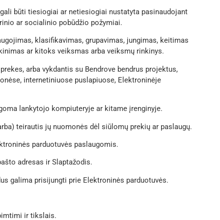
li būti tiesiogiai ar netiesiogiai nustatyta pasinaudojant
rinio ar socialinio pobūdžio požymiai.
gojimas, klasifikavimas, grupavimas, jungimas, keitimas
ikinimas ar kitoks veiksmas arba veiksmų rinkinys.
i prekes, arba vykdantis su Bendrove bendrus projektus,
monėse, internetiniuose puslapiuose, Elektroninėje
ugoma lankytojo kompiuteryje ar kitame įrenginyje.
(arba) teirautis jų nuomonės dėl siūlomų prekių ar paslaugų.
lektroninės parduotuvės paslaugomis.
ašto adresas ir Slaptažodis.
edus galima prisijungti prie Elektroninės parduotuvės.
mtimi ir tikslais.