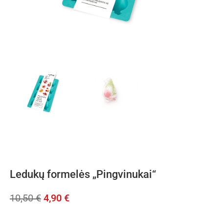
Ledukų formelės „Pingvinukai“
10,50
€
4,90
€